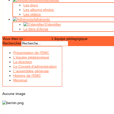
Médiathèque
Les docs
Les albums photos
Les vidéos
Adhérents
S'identifier
Le blog d'Annie
Vous êtes ici :
Accueil
L'EMC
L'équipe pédagogique
Rechercher
Présentation de l'EMC
L'équipe pédagogique
La direction
Le Conseil d'administration
L'assemblée générale
Histoire de l'EMC
Mécénat
Aucune image